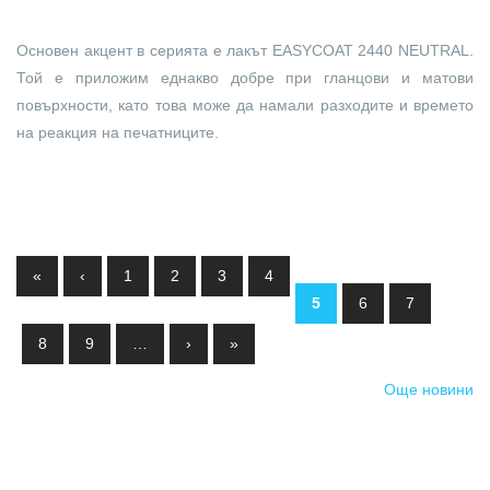
Основен акцент в серията е лакът EASYCOAT 2440 NEUTRAL.
Той е приложим еднакво добре при гланцови и матови
повърхности, като това може да намали разходите и времето
на реакция на печатниците.
Pages
«
‹
1
2
3
4
5
6
7
8
9
…
›
»
Още новини