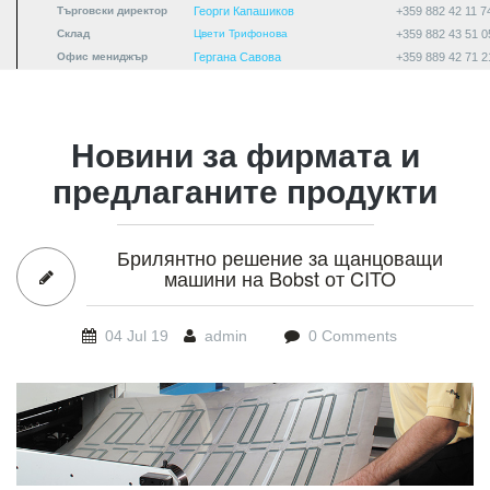
Търговски директор
Георги Капашиков
+359 882 42 11 7
Склад
Цвети Трифонова
+359 882 43 51 0
Офис мениджър
Гергана Савова
+359 889 42 71 2
Новини за фирмата и
предлаганите продукти
Брилянтно решение за щанцоващи
машини на Bobst от CITO
04 Jul 19
admin
0 Comments
welchselstanzplatten_schnell