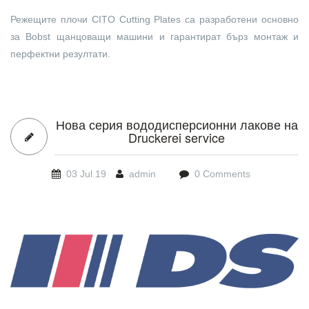
Режещите плочи CITO Cutting Plates са разработени основно
за Bobst щанцоващи машини и гарантират бърз монтаж и
перфектни резултати.
Нова серия вододисперсионни лакове на
Druckerei service
03 Jul 19
admin
0 Comments
DS_PMS-png.png