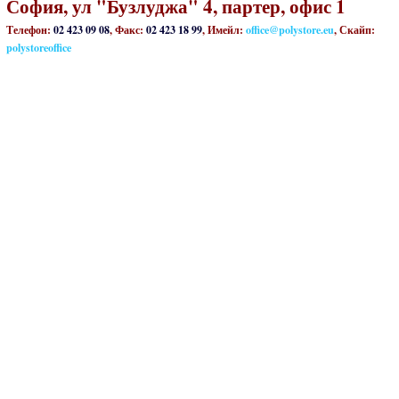
София, ул "Бузлуджа" 4, партер, офис 1
Телефон:
02 423 09 08
, Факс:
02 423 18 99
, Имейл:
office@polystore.eu
, Скайп:
polystoreoffice