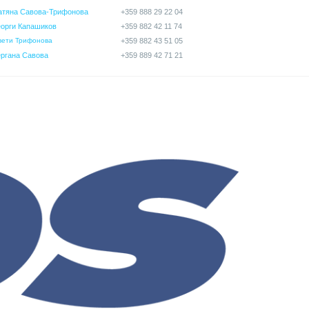
атяна Савова-Трифонова
+359 888 29 22 04
еорги Капашиков
+359 882 42 11 74
вети Трифонова
+359 882 43 51 05
ергана Савова
+359 889 42 71 21