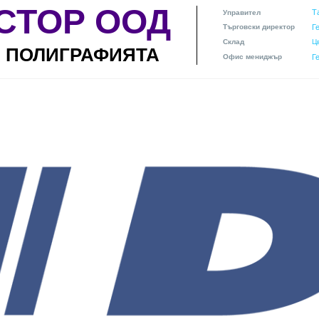
СТОР ООД
Т
Управител
Търговски директор
Г
Склад
Ц
А ПОЛИГРАФИЯТА
Офис мениджър
Г