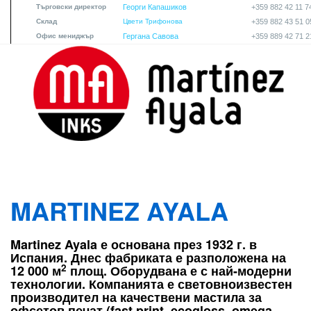
Търговски директор
Георги Капашиков
+359 882 42 11 7
Склад
Цвети Трифонова
+359 882 43 51 0
Офис мениджър
Гергана Савова
+359 889 42 71 2
martinez-logo.png
MARTINEZ AYALA
Martinez Ayala е основана през 1932 г. в
Испания. Днес фабриката е разположена на
2
12 000 м
площ. Оборудвана е с най-модерни
технологии. Компанията е световноизвестен
производител на качествени мастила за
офсетов печат (fast print, ecogloss, omega,