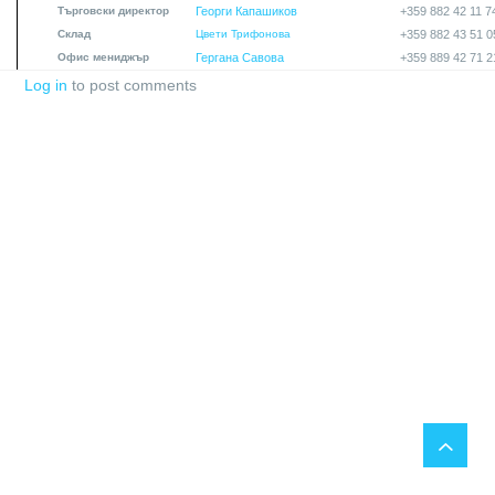
Търговски директор
Георги Капашиков
+359 882 42 11 7
Склад
Цвети Трифонова
+359 882 43 51 0
Офис мениджър
Гергана Савова
+359 889 42 71 2
Log in
to post comments