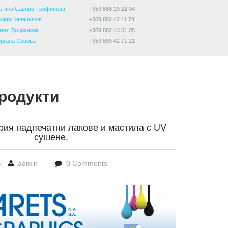
атяна Савова-Трифонова
+359 888 29 22 04
еорги Капашиков
+359 882 42 11 74
вети Трифонова
+359 882 43 51 05
ергана Савова
+359 889 42 71 21
родукти
рия надпечатни лакове и мастила с UV
сушене.
4
admin
0 Comments
-logo2.png