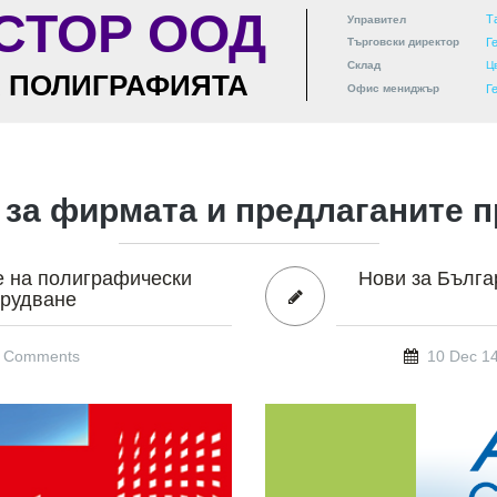
СТОР ООД
Т
Управител
Търговски директор
Г
Склад
Ц
А ПОЛИГРАФИЯТА
Офис мениджър
Г
 за фирмата и предлаганите п
е на полиграфически
Нови за Бълга
орудване
 Comments
10 Dec 1
ng
aretsgraphics