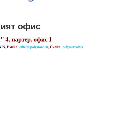
шият офис
 4, партер, офис 1
8 99
, Имейл:
office@polystore.eu
, Скайп:
polystoreoffice