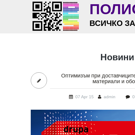
Skip to main content
ПОЛИ
ВСИЧКО З
Новини
Оптимизъм при доставчицит
материали и об
07 Apr 15
admin
0
trend_global_500_170.p