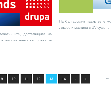
На българският пазар вече мо
лакове и мастила с UV сушене н
печатниците, доставчиците на
са оптимистично настроени за
…
9
10
11
12
13
14
›
»