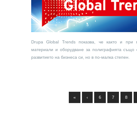
Drupa Global Trends показва, че както и при 
материали и оборудване за полиграфията също 
развитието на бизнеса си, но в по-малка степен.
Pages
«
‹
6
7
8