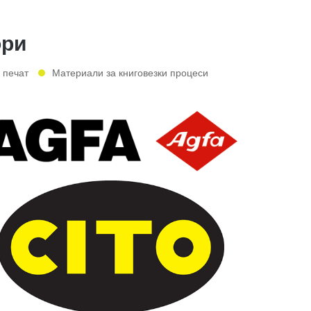
ори
 печат
Материали за книговезки процеси