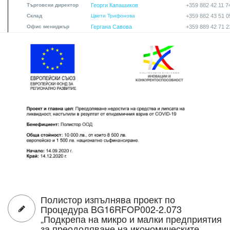
Търговски директор
Георги Капашиков
+359 882 42 11 7
Склад
Цвети Трифонова
+359 882 43 51 0
Офис мениджър
Гергана Савова
+359 889 42 71 2
plakat.jpg
Полистор изпълнява проект по
Процедура BG16RFOP002-2.073
„Подкрепа на микро и малки предприятия
за преодоляване на икономическите