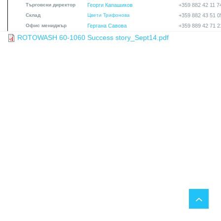
Търговски директор
Георги Капашиков
+359 882 42 11 7
Склад
Цвети Трифонова
+359 882 43 51 0
Офис мениджър
Гергана Савова
+359 889 42 71 2
ROTOWASH 60-1060 Success story_Sept14.pdf